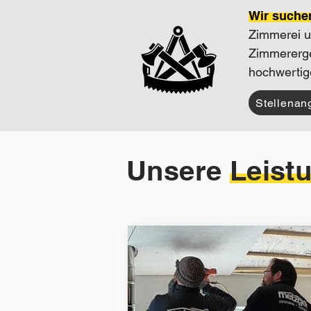
Wir suche
Zimmerei u
Zimmererge
hochwertig
Stellenan
Unsere Leist