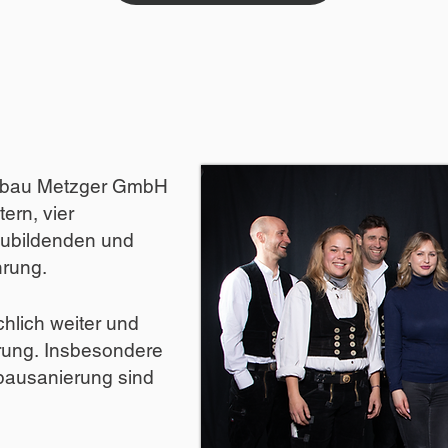
lzbau Metzger GmbH
ern, vier
zubildenden und
hrung.
chlich weiter und
rung.
Insbesondere
tbausanierung sind