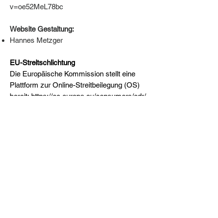
v=oe52MeL78bc
Website Gestaltung:
Hannes Metzger
EU-Streitschlichtung
Die Europäische Kommission stellt eine
Plattform zur Online-Streitbeilegung (OS)
bereit:
https://ec.europa.eu/consumers/odr/
.
Unsere E-Mail-Adresse finden Sie oben im
Impressum.
Haftung:
Von dieser Website wird auf zahlreiche
Seiten anderer Anbieter verwiesen, für die
wir nicht verantwortlich sind und nicht
haften. Wir haben auch nicht zu jeder Zeit
Kenntnis der aktuellen Inhalte dieser Seiten